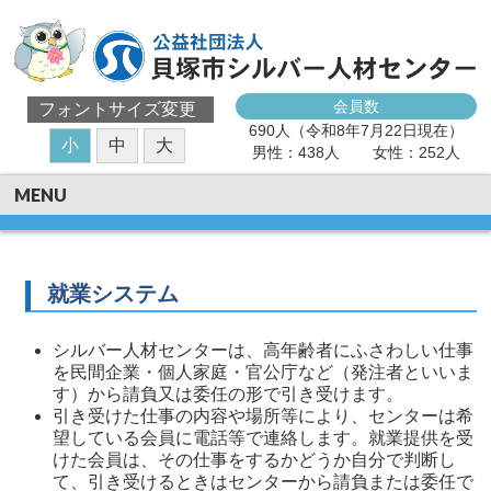
会員数
フォントサイズ変更
690人（令和8年7月22日現在）
小
中
大
男性：438人
女性：252人
MENU
就業システム
シルバー人材センターは、高年齢者にふさわしい仕事
を民間企業・個人家庭・官公庁など（発注者といいま
す）から請負又は委任の形で引き受けます。
引き受けた仕事の内容や場所等により、センターは希
望している会員に電話等で連絡します。就業提供を受
けた会員は、その仕事をするかどうか自分で判断し
て、引き受けるときはセンターから請負または委任で